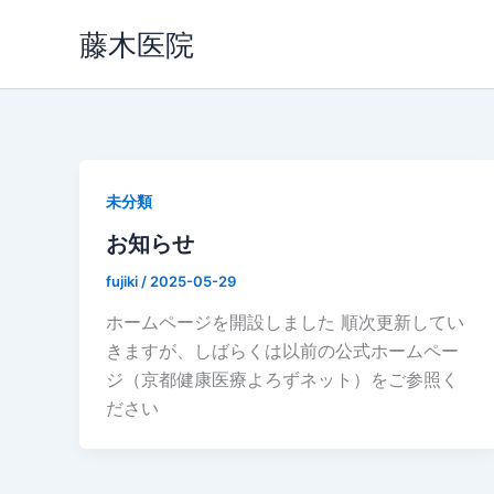
内
藤木医院
容
を
ス
キ
ッ
プ
未分類
お知らせ
fujiki
/
2025-05-29
ホームページを開設しました 順次更新してい
きますが、しばらくは以前の公式ホームペー
ジ（京都健康医療よろずネット）をご参照く
ださい